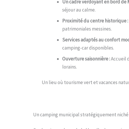
Un cadre verdoyant en bord de M
séjour au calme.
Proximité du centre historique :
patrimoniales messines.
Services adaptés au confort mod
camping-car disponibles.
Ouverture saisonnière :
Accueil d
lorains.
Un lieu où tourisme vert et vacances nature
Un camping municipal stratégiquement niché e