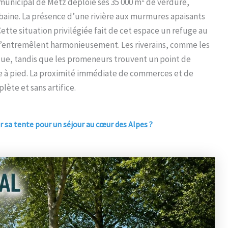
 municipal de Metz déploie ses 35 000 m² de verdure,
urbaine. La présence d’une rivière aux murmures apaisants
ette situation privilégiée fait de cet espace un refuge au
 s’entremêlent harmonieusement. Les riverains, comme les
ique, tandis que les promeneurs trouvent un point de
ue à pied. La proximité immédiate de commerces et de
lète et sans artifice.
 sa tente pour un séjour au cœur des Alpes ?